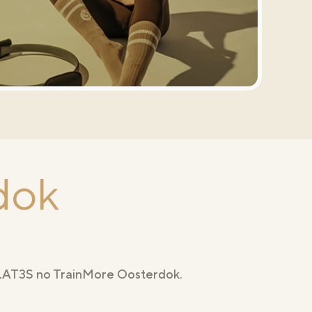
dok
PILAT3S no TrainMore Oosterdok.