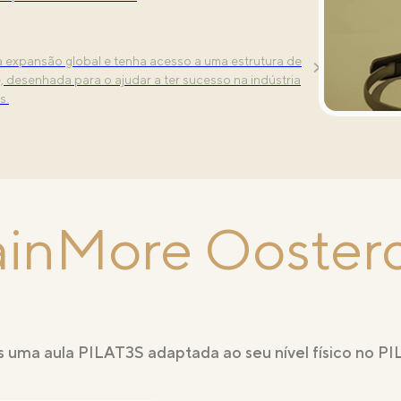
aulas exclusivas — Align, Tone e Power —
var e complementar a sua rotina de treino.
a expansão global e tenha acesso a uma estrutura de
 desenhada para o ajudar a ter sucesso na indústria
s.
Amesterdão
ainMore Ooster
s uma aula PILAT3S adaptada ao seu nível físico no 