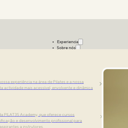
Experiencia
Sobre nós
Estúdios
ios dinâmicos. Experiencie uma experiência de
nossa experiência na área de Pilates e a nossa
rial com tecnologia de ponta.
ta actividade mais acessível, envolvente e dinâmica
ncontre aqui tudo o que precisa de saber
 da PILAT3S Academy, que oferece cursos
tificação e desenvolvimento profissional para
 aspirantes a instrutores.