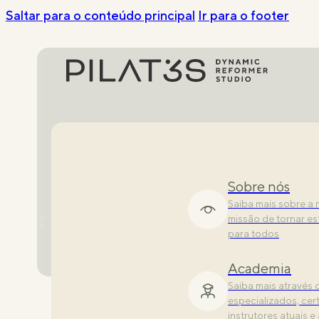
Saltar para o conteúdo principal
Ir para o footer
Experiência
Sobre nós
Mais do que exercíc
Saiba mais sobre a 
fitness multissenso
missão de tornar es
para todos
First timers
Academia
Novo no PILAT3S? E
Saiba mais através
especializados, cer
Rotinas
instrutores atuais e