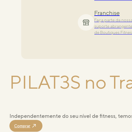
Descubra as nossas 
desenhadas para ele
Franchise
Faça parte da noss
suporte abrangente,
de Boutiques Fitnes
PILAT3S no Tr
Independentemente do seu nível de fitness, temo
Comprar