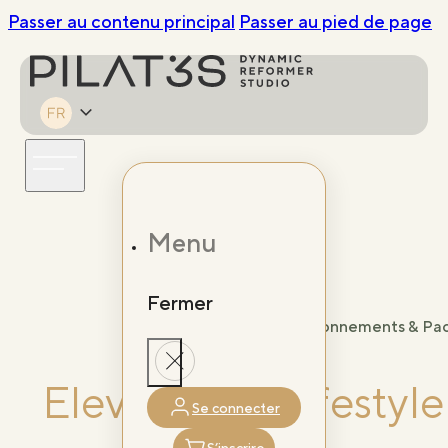
Passer au contenu principal
Passer au pied de page
Menu
Fermer
Abonnements & Pac
Elevate your lifesty
Se connecter