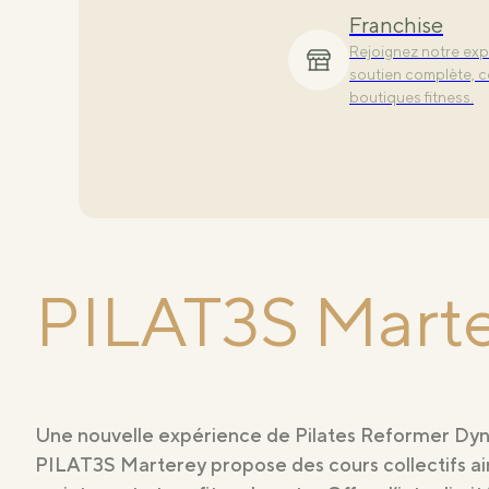
Découvrez nos class
Franchise
conçue pour sublime
Rejoignez notre exp
soutien complète, c
boutiques fitness.
PILAT3S Mart
Une nouvelle expérience de Pilates Reformer Dyn
PILAT3S Marterey propose des cours collectifs ain