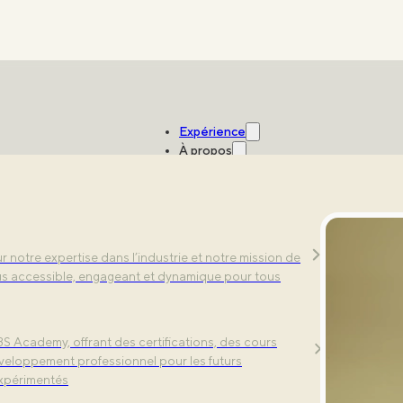
Expérience
À propos
Studios
s exercices dynamiques. Découvrez notre
 notre expertise dans l’industrie et notre mission de
sorielle avec des technologies de pointe.
lus accessible, engageant et dynamique pour tous
S Academy, offrant des certifications, des cours
S ? Voici tout ce que vous devez savoir.
éveloppement professionnel pour les futurs
expérimentés