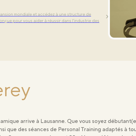
es phares – Align, Tone et Power – chacune
r et compléter votre routine d’entraînement.
ansion mondiale et accédez à une structure de
onçue pour vous aider à réussir dans l’industrie des
Lausanne
erey
amique arrive à Lausanne. Que vous soyez débutant(e)
si que des séances de Personal Training adaptés à tous