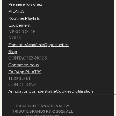
Première fois chez
PILAT3S
Routines
Playlists​
Equipement​
A PROPOS DE
NOUS
Franchise
Académie
Opportunités
Blog
CONTACTEZ-NOUS
Contactez-nous
FAQ
App PILAT3S
TERMES ET
CONDITIONS
Annulation
Confidentialité
Cookies
D’utilisation
PILAT3S INTERNATIONAL BY
TRIBUTE BRANDS F.S. © 2026 ALL