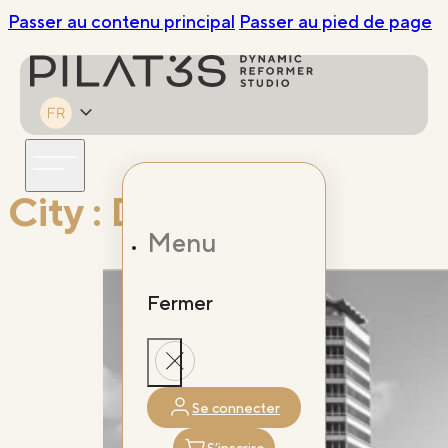
Passer au contenu principal
Passer au pied de page
City :
Dublin
Menu
Fermer
Se connecter