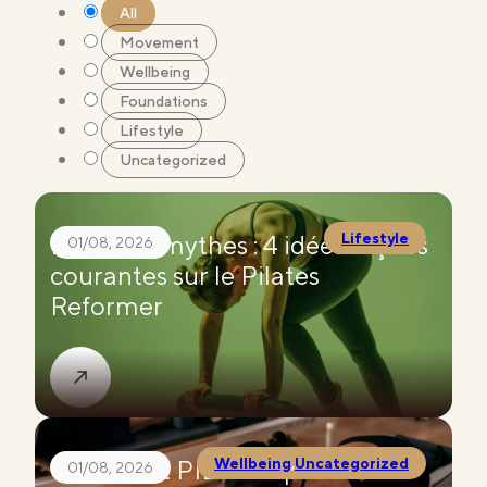
All
Movement
Wellbeing
Foundations
Lifestyle
Uncategorized
Briser les mythes : 4 idées reçues
Lifestyle
01/08, 2026
courantes sur le Pilates
Reformer
Comment PILAT3S peut
Wellbeing
,
Uncategorized
01/08, 2026