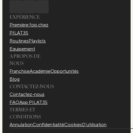
EXPÉRIENCE
Première fois chez
PILAT3S
Routines
Playlists​
Equipement​
A PROPOS DE
NOUS
Franchise
Académie
Opportunités
Blog
CONTACTEZ-NOUS
Contactez-nous
FAQ
App PILAT3S
TERMES ET
CONDITIONS
Annulation
Confidentialité
Cookies
D’utilisation