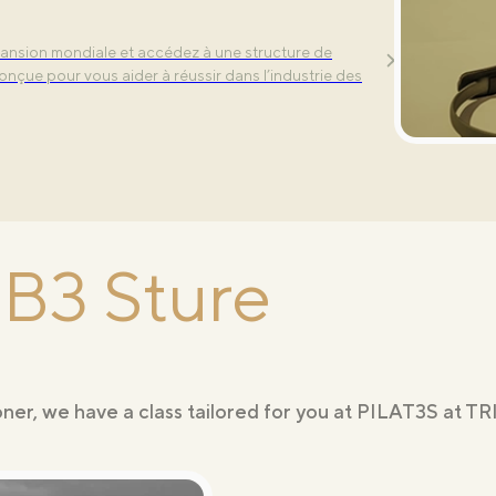
es phares – Align, Tone et Power – chacune
r et compléter votre routine d’entraînement.
ansion mondiale et accédez à une structure de
onçue pour vous aider à réussir dans l’industrie des
Helsinki
IB3 Sture
ner, we have a class tailored for you at PILAT3S at TR