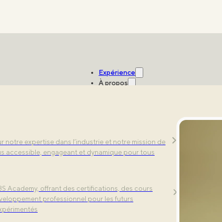
Expérience
À propos
Studios
s exercices dynamiques. Découvrez notre
 notre expertise dans l’industrie et notre mission de
sorielle avec des technologies de pointe.
lus accessible, engageant et dynamique pour tous
S Academy, offrant des certifications, des cours
S ? Voici tout ce que vous devez savoir.
éveloppement professionnel pour les futurs
expérimentés