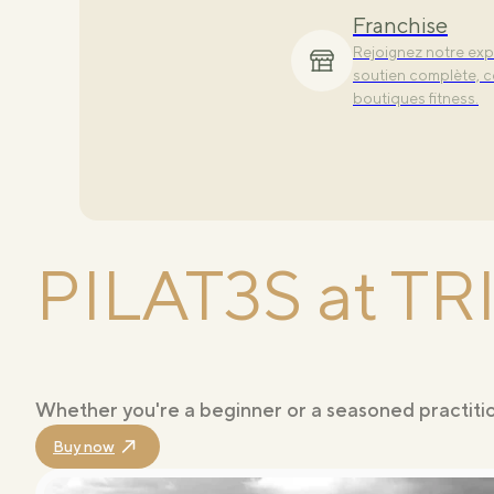
Découvrez nos class
Franchise
conçue pour sublime
Rejoignez notre exp
soutien complète, c
boutiques fitness.
PILAT3S at TR
Whether you're a beginner or a seasoned practitio
Buy now