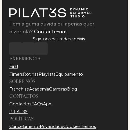
Tem alguma dúvida ou apenas quer
dizer olá?
Contacte-nos
Siga-nos nas redes sociais:
EXPERIÊNCIA
First
Timers
Rotinas
Playlists
Equipamento
SOBRE NÓS
Franchise
Academia
Carreiras
Blog
CONTACTOS
Contactos
FAQs
App
PILAT3S
POLÍTICAS
Cancelamento
Privacidade
Cookies
Termos