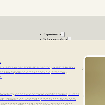
Experiencia
Sobre nosotros
Estudios
s
ntrenamiento. Descubre nuesta experiencia
nuestra experiencia en el sector y nuestra misión
al con tecnología de vanguardia.
 en una experiencia más accesible, atractiva y
s.
Aquí tienes todo lo que necesitas saber.
Academy, donde encontrarás certificaciones, cursos
ortunidades de Desarrollo professional tanto para
s como para quienes quieren convertirse en ellos