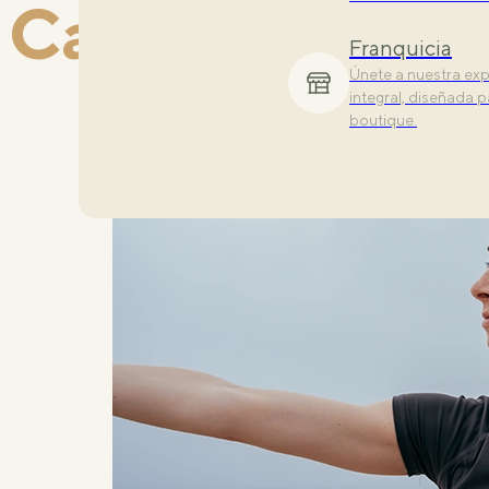
Categoría:
Mo
Descubre nuestras 
todos los niveles.
Franquicia
Únete a nuestra exp
integral, diseñada pa
boutique.