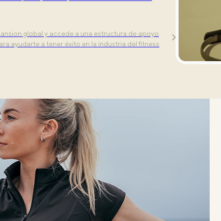
vement
clases — Align, Tone, and Power— aptas para
ansion global y accede a una estructura de apoyo
ra ayudarte a tener éxito en la industria del fitness