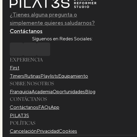
¿Tienes alguna pregunta o
simplemente quieres saludarnos?
Contáctanos
Síguenos en Redes Sociales:
EXPERIENCIA
First
Timers
Rutinas
Playlists
Equipamiento
SOBRE NOSOTROS
Franquicia
Academia
Oportunidades
Blog
CONTÁCTANOS
Contáctanos
FAQs
App
PILAT3S
POLÍTICAS
Cancelación
Privacidad
Cookies