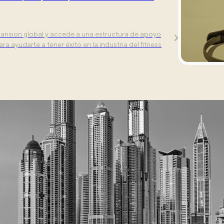
clases — Align, Tone, and Power— aptas para
ansion global y accede a una estructura de apoyo
ra ayudarte a tener éxito en la industria del fitness