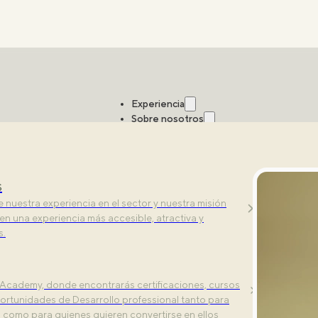
Experiencia
Sobre nosotros
Estudios
s
ntrenamiento. Descubre nuesta experiencia
nuestra experiencia en el sector y nuestra misión
al con tecnología de vanguardia.
 en una experiencia más accesible, atractiva y
s.
Aquí tienes todo lo que necesitas saber.
Academy, donde encontrarás certificaciones, cursos
ortunidades de Desarrollo professional tanto para
s como para quienes quieren convertirse en ellos