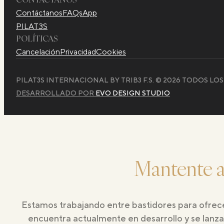
Contáctanos
FAQs
App
PILAT3S
POLÍTICAS
Cancelación
Privacidad
Cookies
PILAT3S INTERNACIONAL BY TRIB3 F.S. © 2026 TODOS L
DESARROLLADO POR
EVO DESIGN STUDIO
Mantente a
Estamos trabajando entre bastidores para ofrec
encuentra actualmente en desarrollo y se lanzar