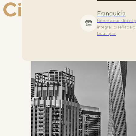
City:
Dubái
Descubre nuestras 
todos los niveles.
Franquicia
Únete a nuestra exp
integral, diseñada pa
boutique.